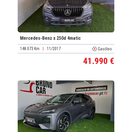
Mercedes-Benz x 250d 4matic
148.073 Km
|
11/2017
Gasóleo
41.990 €