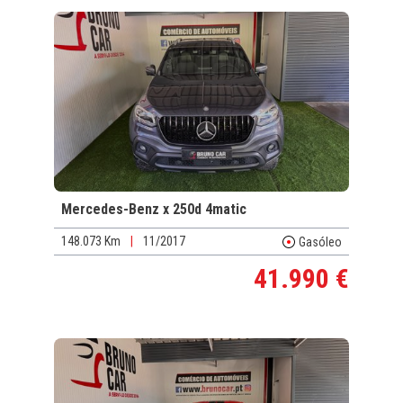
Mercedes-Benz x 250d 4matic
148.073 Km
|
11/2017
Gasóleo
41.990 €