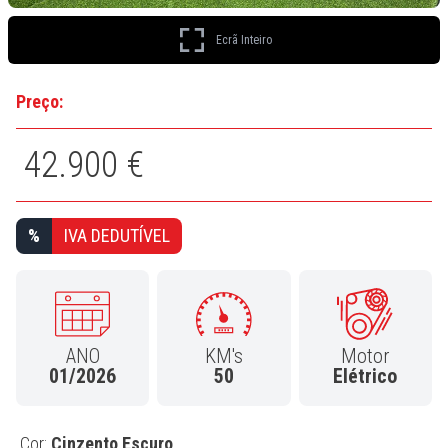
Ecrã Inteiro
Preço:
42.900 €
%
IVA DEDUTÍVEL
ANO
KM's
Motor
01/2026
50
Elétrico
Cor:
Cinzento Escuro